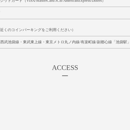
ットカード（VISA/MasterCard/JCB/AmericanExpress/Diners）
席
近くのコインパーキングをご利用ください）
・西武池袋線・東武東上線・東京メトロ丸ノ内線/有楽町線/副都心線「池袋駅
ACCESS