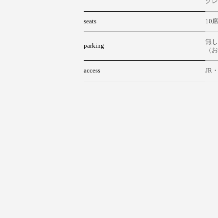
クレジ
seats
10
無し
parking
（お
access
JR