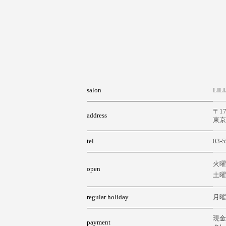
salon
LIL
〒17
address
東京
tel
03-5
火曜
open
土曜
regular holiday
月曜
現金
payment