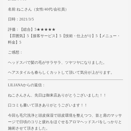
名前:ねこ
さん
（女性/40
代
/会社員）
日時：2021/3/5
評価：【総合】5★★★★★
【雰囲気】5【接客サービス】5【技術・仕上がり】5【メニュー・
料金】5
ご感想：
ヘッドスパで髪の毛がサラサラ、ツヤツヤになりました。
ヘアスタイルも春らしくカットして頂いて気分が上がります。
LILIANAからの返信：
ねこさんさん、先日は御来店ありがとうございました！！
口コミも書いて頂きありがとうございます！！
今回も毛穴洗浄と頭皮保湿で頭皮環境を整えつつ、首と肩のマッサ
ージで日頃のコリと疲れをほぐせるアロマヘッドスパをしっかりと
施術させて頂きました。