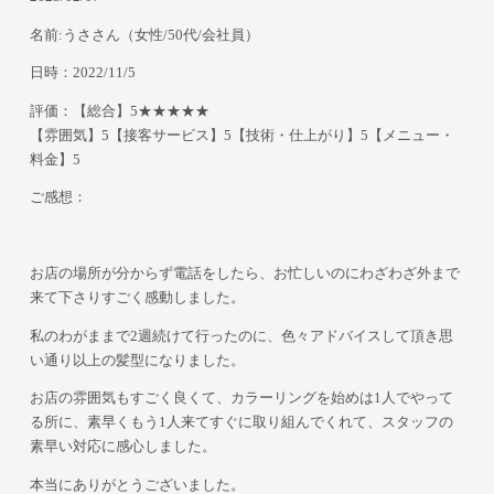
名前:うさ
さん
（女性/50代/会社員）
日時：2022/11/5
評価：【総合】5★★★★★
【雰囲気】5【接客サービス】5【技術・仕上がり】5【メニュー・
料金】5
ご感想：
お店の場所が分からず電話をしたら、お忙しいのにわざわざ外まで
来て下さりすごく感動しました。
私のわがままで2週続けて行ったのに、色々アドバイスして頂き思
い通り以上の髪型になりました。
お店の雰囲気もすごく良くて、カラーリングを始めは1人でやって
る所に、素早くもう1人来てすぐに取り組んでくれて、スタッフの
素早い対応に感心しました。
本当にありがとうございました。