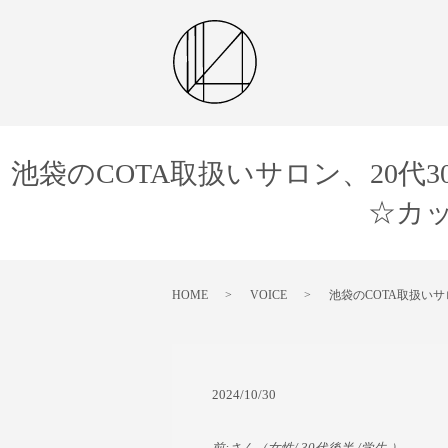
池袋のCOTA取扱いサロン、20代3
☆カ
HOME
VOICE
池袋のCOTA取扱いサ
2024/10/30
前:
さん
（女性/
30代後半
/学生
）