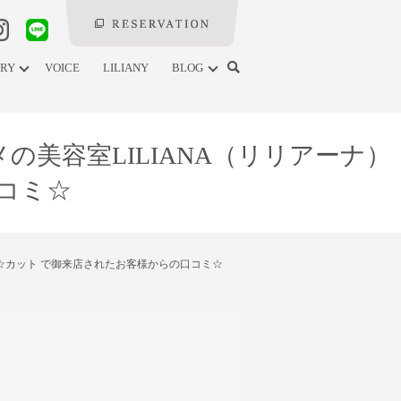
ERY
VOICE
LILIANY
BLOG
メの美容室LILIANA（リリアーナ）
コミ☆
ナ）☆カット で御来店されたお客様からの口コミ☆