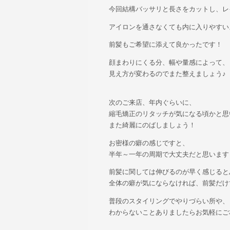
今回結構バッサリと長さをカットし、レ
アイロンを通さなくても内に入りやすい
前髪もご希望に添えて良かったです！
顔まわりにくる分、幅や量感によって、
見え方が変わるのでまた整えましょう♪
次のご来店、年内ぐらいに、
縮毛矯正のリタッチが気になる頃かと思
また綺麗にのばしましょう！
お密様の癖の感じですと、
半年～一年の周期で大丈夫だと思います
前髪に関しては伸びるのが早く感じると
全体の癖が気にならなければ、前髪だけ
普段のスタイリングでやりづらい所や、
わからないことありましたらお気軽にご