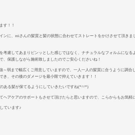
ます！！
インに、miさんの髪質と髪の状態に合わせてストレートをかけさせて頂きま
を考慮してあまりピンッとした感じではなく、ナチュラルなフォルムになるよ
で、保護しながら施術致しましたのでご安心くださいね！
さも強～弱まで幅広くご用意していますので、一人一人の髪質に合うように調合し
でき、その後のダメージを最小限で抑えていきます！！
ある髪が保てるようにしていきたいですね(*^^*)
てヘアケアのサポートもさせて頂けたらと思いますので、こらからもお気軽
しています♪