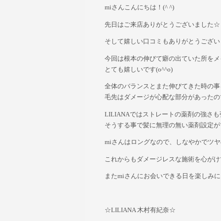
miさんこんにちは！(^ ^)
先日はご来店ありがとうございました☆
そして嬉しい口コミもありがとうござい
今回は根本の伸びて癖の出ていた所をメ
とても嬉しいです(o^^o)
全体のバランスとまた伸びてきた時の事
毛先はダメージが心配な部分があったの
LILIANAではストレートの薬剤の強
そうする事で髪に無理の無い薬剤設定が
miさんはロングなので、しなやかでツヤの
これからもダメージレスな施術を心がけ
またmiさんにお会いできる日を楽しみに
☆LILIANA 木村有紀奈☆